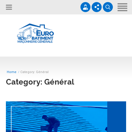
Accueil
À propos de nous
Nos services
06 06 81 99 59
Fiche Entreprise
Nos activités
contact@euro-batiment.com
Qualibat
Notre blog
Lun-Ven 08h-17h / Sam 08h-12h
Home
Category: Général
Obtenir une estimation
Category: Général
Contactez-nous